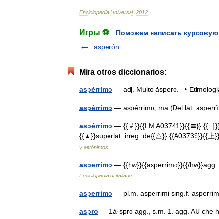
Enciclopedia
Universal
.
2012
.
Игры ⚽
Поможем написать курсовую
asperón
Mira otros diccionarios:
aspérrimo
— adj. Muito áspero. ‣ Etimolog
aspérrimo
— aspérrimo, ma (Del lat. asperr
aspérrimo
— {{＃}}{{LM A03741}}{{〓}} {{［}}a
{{▲}}superlat. irreg. de{{△}} {{A03739}}{{
y antónimos
asperrimo
— {{hw}}{{asperrimo}}{{/hw}}agg.
Enciclopedia di italiano
asperrimo
— pl.m. asperrimi sing.f. asperr
aspro
— 1à·spro agg., s.m. 1. agg. AU che ha 