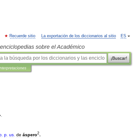
Recuerde sitio
La exportación de los diccionarios al sitio
ES
s enciclopedias sobre el Académico
¡Buscar!
interpretaciones
».
2
p
.
p
.
us
.
de
áspero
.