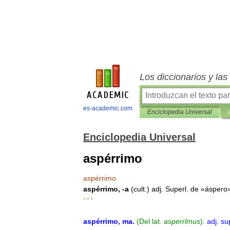
Los diccionarios y la
es-academic.com
Enciclopedia Universal
Enciclopedia Universal
aspérrimo
aspérrimo
aspérrimo
, -
a
(
cult
.)
adj
.
Superl
.
de
«
áspero
* * *
aspérrimo
,
ma
.
(
Del
lat
.
asperrĭmus
).
adj
.
su