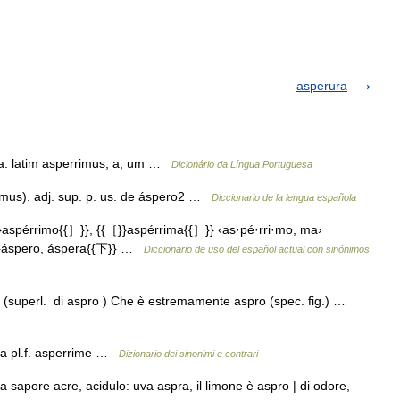
asperura
ia: latim asperrimus, a, um …
Dicionário da Língua Portuguesa
ĭmus). adj. sup. p. us. de áspero2 …
Diccionario de la lengua española
spérrimo{{］}}, {{［}}aspérrima{{］}} ‹as·pé·rri·mo, ma›
上}}áspero, áspera{{下}} …
Diccionario de uso del español actual con sinónimos
 (superl. di aspro ) Che è estremamente aspro (spec. fig.) …
ima pl.f. asperrime …
Dizionario dei sinonimi e contrari
sapore acre, acidulo: uva aspra, il limone è aspro | di odore,