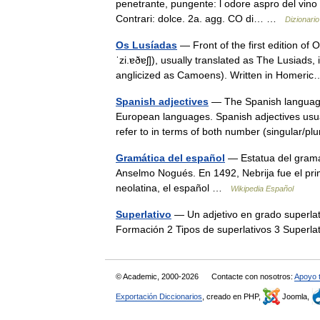
penetrante, pungente: l odore aspro del vino
Contrari: dolce. 2a. agg. CO di… …
Dizionario 
Os Lusíadas
— Front of the first edition of
ˈzi.ɐðɐʃ]), usually translated as The Lusia
anglicized as Camoens). Written in Homer
Spanish adjectives
— The Spanish language 
European languages. Spanish adjectives usual
refer to in terms of both number (singular/
Gramática del español
— Estatua del gramát
Anselmo Nogués. En 1492, Nebrija fue el pri
neolatina, el español …
Wikipedia Español
Superlativo
— Un adjetivo en grado superlat
Formación 2 Tipos de superlativos 3 Superl
© Academic, 2000-2026
Contacte con nosotros:
Apoyo 
Exportación Diccionarios
, creado en PHP,
Joomla,