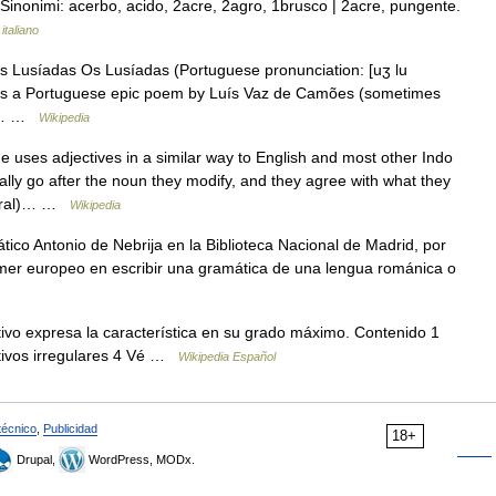
 Sinonimi: acerbo, acido, 2acre, 2agro, 1brusco | 2acre, pungente.
italiano
 Os Lusíadas Os Lusíadas (Portuguese pronunciation: [uʒ lu
ds, is a Portuguese epic poem by Luís Vaz de Camões (sometimes
ic… …
Wikipedia
uses adjectives in a similar way to English and most other Indo
ly go after the noun they modify, and they agree with what they
plural)… …
Wikipedia
ico Antonio de Nebrija en la Biblioteca Nacional de Madrid, por
mer europeo en escribir una gramática de una lengua románica o
ivo expresa la característica en su grado máximo. Contenido 1
ativos irregulares 4 Vé …
Wikipedia Español
técnico
,
Publicidad
18+
Drupal,
WordPress, MODx.